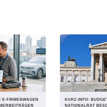
R E-FIRMENWAGEN
KURZ-INFO: BUDGET
MER​­BEITRÄGEN
NATIONALRAT BES