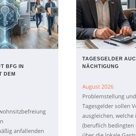
TAGESGELDER AUCH
T BFG IN
NÄCHTIGUNG
T DEM
August 2026
Problemstellung und 
Tagesgelder sollen
wohnsitzbefreiung
ausgleichen, welche 
en
(beruflich bedingten
äßig anfallenden
über die lokale Gastr