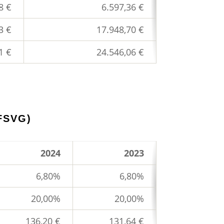
8 €
6.597,36 €
3 €
17.948,70 €
1 €
24.546,06 €
(FSVG)
2024
2023
6,80%
6,80%
20,00%
20,00%
136,20 €
131,64 €