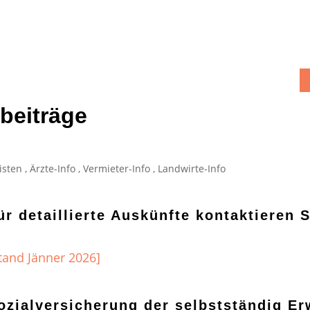
beiträge
isten
,
Ärzte-Info
,
Vermieter-Info
,
Landwirte-Info
ür detaillierte Auskünfte kontaktieren S
tand Jänner 2026]
ozialversicherung der selbstständig E